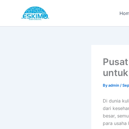
Skip
to
Ho
content
Pusat
untuk
By
admin
/
Sep
Di dunia ku
dari keseha
besar, sem
para usaha k