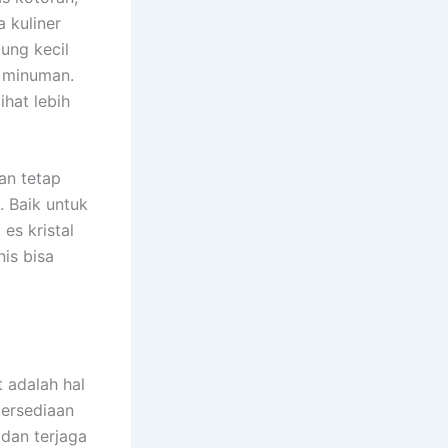
 kuliner
ung kecil
n minuman.
hat lebih
an tetap
. Baik untuk
es kristal
nis bisa
t adalah hal
tersediaan
 dan terjaga