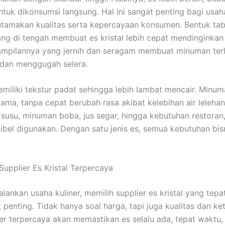
tuk dikonsumsi langsung. Hal ini sangat penting bagi usaha
amakan kualitas serta kepercayaan konsumen. Bentuk tab
ng di tengah membuat es kristal lebih cepat mendinginka
 tampilannya yang jernih dan seragam membuat minuman terli
 dan menggugah selera.
memiliki tekstur padat sehingga lebih lambat mencair. Minum
lama, tanpa cepat berubah rasa akibat kelebihan air lelehan
 susu, minuman boba, jus segar, hingga kebutuhan restoran, 
sibel digunakan. Dengan satu jenis es, semua kebutuhan bis
Supplier Es Kristal Terpercaya
lankan usaha kuliner, memilih supplier es kristal yang tepa
 penting. Tidak hanya soal harga, tapi juga kualitas dan ke
ier terpercaya akan memastikan es selalu ada, tepat waktu,