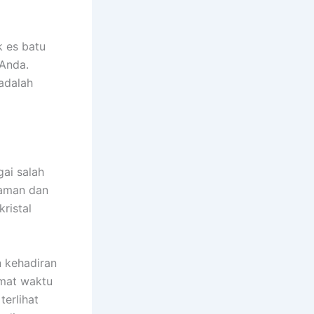
k es batu
 Anda.
 adalah
ai salah
laman dan
ristal
 kehadiran
emat waktu
terlihat