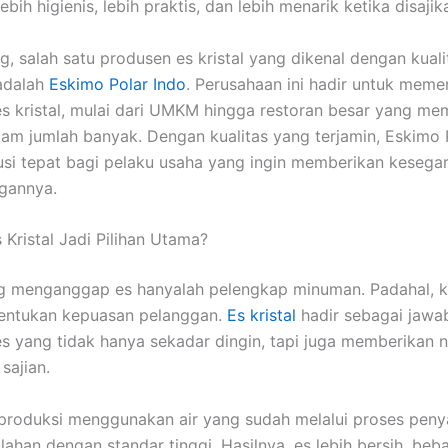
ebih higienis, lebih praktis, dan lebih menarik ketika disajik
g, salah satu produsen es kristal yang dikenal dengan kuali
adalah
Eskimo Polar Indo
. Perusahaan ini hadir untuk meme
s kristal, mulai dari UMKM hingga restoran besar yang m
am jumlah banyak. Dengan kualitas yang terjamin, Eskimo 
usi tepat bagi pelaku usaha yang ingin memberikan kesegar
gannya.
Kristal Jadi Pilihan Utama?
 menganggap es hanyalah pelengkap minuman. Padahal, ku
entukan kepuasan pelanggan.
Es kristal
hadir sebagai jawa
s yang tidak hanya sekadar dingin, tapi juga memberikan ni
sajian.
diproduksi menggunakan air yang sudah melalui proses peny
lahan dengan standar tinggi. Hasilnya, es lebih bersih, beb