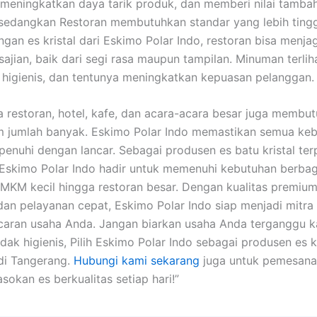
, meningkatkan daya tarik produk, dan memberi nilai tamba
sedangkan Restoran membutuhkan standar yang lebih tingg
ngan es kristal dari Eskimo Polar Indo, restoran bisa menja
sajian, baik dari segi rasa maupun tampilan. Minuman terliha
, higienis, dan tentunya meningkatkan kepuasan pelanggan.
 restoran, hotel, kafe, dan acara-acara besar juga membu
am jumlah banyak. Eskimo Polar Indo memastikan semua ke
rpenuhi dengan lancar. Sebagai produsen es batu kristal ter
Eskimo Polar Indo hadir untuk memenuhi kebutuhan berbag
UMKM kecil hingga restoran besar. Dengan kualitas premium
 dan pelayanan cepat, Eskimo Polar Indo siap menjadi mitra 
caran usaha Anda. Jangan biarkan usaha Anda terganggu k
dak higienis, Pilih Eskimo Polar Indo sebagai produsen es kr
di Tangerang.
Hubungi kami sekarang
juga untuk pemesana
sokan es berkualitas setiap hari!”