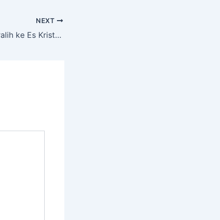
NEXT
Kenapa Orang Beralih ke Es Kristal? Jawabannya Ada di Sini