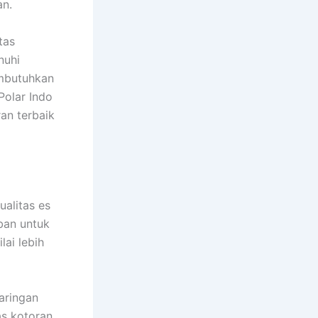
an.
tas
nuhi
embutuhkan
Polar Indo
an terbaik
alitas es
ban untuk
lai lebih
aringan
as kotoran,