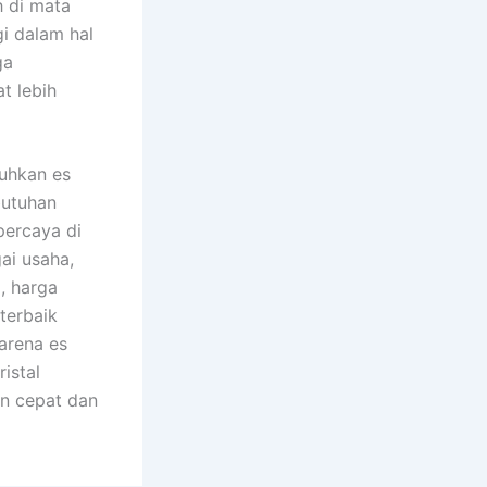
h di mata
i dalam hal
ga
t lebih
tuhkan es
butuhan
percaya di
ai usaha,
, harga
terbaik
arena es
istal
n cepat dan