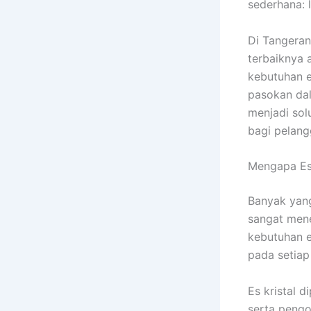
sederhana: l
Di Tangeran
terbaiknya 
kebutuhan e
pasokan dal
menjadi sol
bagi pelang
Mengapa Es 
Banyak yang
sangat men
kebutuhan e
pada setiap 
Es kristal 
serta pengo