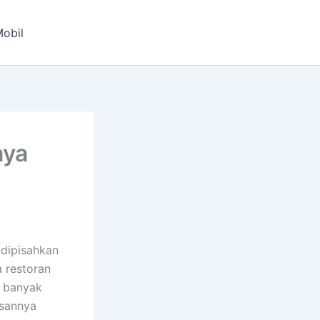
obil
aya
 dipisahkan
a restoran
, banyak
asannya