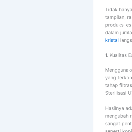
Tidak hanya
tampilan, r
produksi es
dalam jumla
kristal
langs
1. Kualitas 
Menggunakan
yang terkon
tahap filtr
Sterilisasi U
Hasilnya ad
mengubah ras
sangat pent
seperti kopi