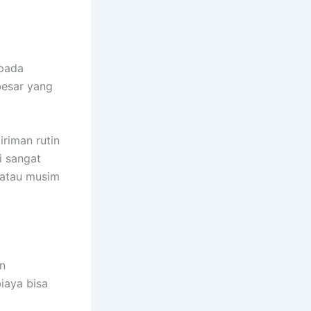
 pada
besar yang
riman rutin
i sangat
n atau musim
n
biaya bisa