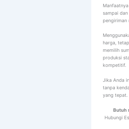
Manfaatnya 
sampai dan
pengiriman 
Menggunakan
harga, tetap
memilih sum
produksi st
kompetitif.
Jika Anda i
tanpa kenda
yang tepat.
Butuh 
Hubungi Es