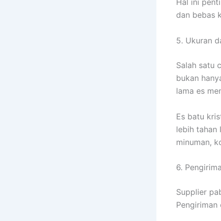
Hal ini pen
dan bebas k
5. Ukuran d
Salah satu c
bukan hanya
lama es men
Es batu kri
lebih tahan
minuman, ko
6. Pengirim
Supplier pab
Pengiriman 