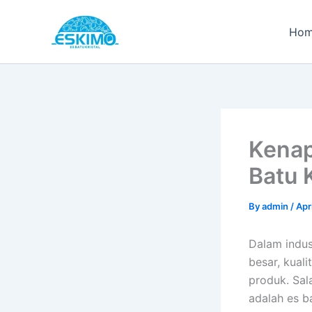
Skip
to
Ho
content
Kenap
Batu 
By
admin
/
Apr
Dalam indus
besar, kual
produk. Sal
adalah es ba