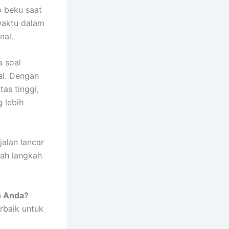
p beku saat
waktu dalam
nal.
a soal
nal. Dengan
as tinggi,
 lebih
jalan lancar
lah langkah
n Anda?
rbaik untuk