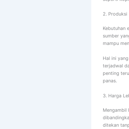
2. Produksi
Kebutuhan e
sumber yang
mampu meme
Hal ini yan
terjadwal d
penting ter
panas.
3. Harga Le
Mengambil l
dibandingka
ditekan tan