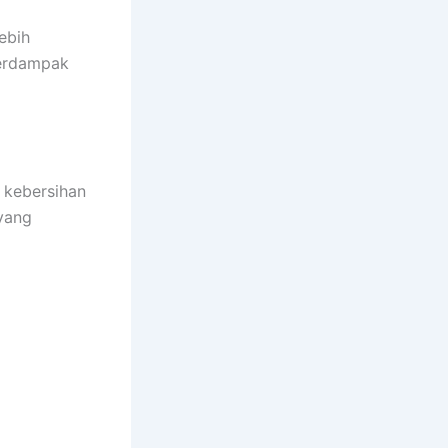
lebih
berdampak
 kebersihan
 yang