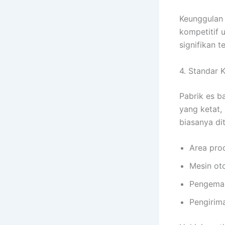
Keunggulan h
kompetitif 
signifikan t
4. Standar 
Pabrik es b
yang ketat, 
biasanya di
Area prod
Mesin ot
Pengemas
Pengirim