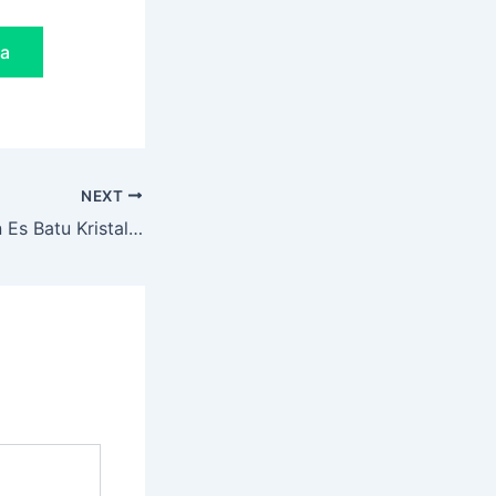
da
NEXT
Berapa Kebutuhan Es Batu Kristal 20Kg untuk Cafe per Hari?