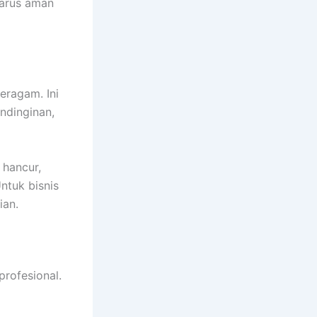
harus aman
seragam. Ini
ndinginan,
 hancur,
ntuk bisnis
ian.
profesional.