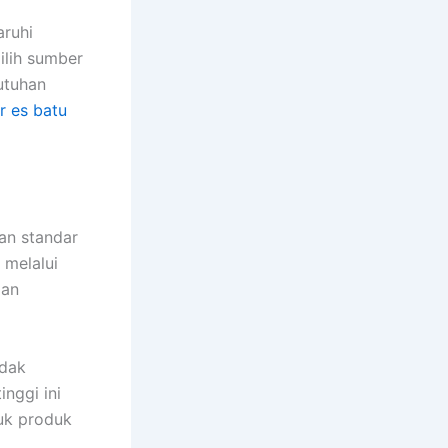
aruhi
ilih sumber
utuhan
r es batu
an standar
 melalui
dan
idak
inggi ini
uk produk