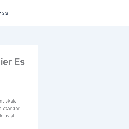
obil
ier Es
nt skala
a standar
krusial