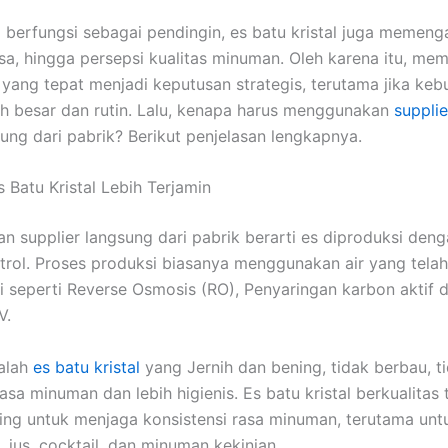
 berfungsi sebagai pendingin, es batu kristal juga memeng
asa, hingga persepsi kualitas minuman. Oleh karena itu, mem
 yang tepat menjadi keputusan strategis, terutama jika keb
h besar dan rutin. Lalu, kenapa harus menggunakan
supplie
ung dari pabrik? Berikut penjelasan lengkapnya.
Es Batu Kristal Lebih Terjamin
 supplier langsung dari pabrik berarti es diproduksi deng
trol. Proses produksi biasanya menggunakan air yang telah
asi seperti Reverse Osmosis (RO), Penyaringan karbon aktif 
V.
alah
es batu kristal
yang Jernih dan bening, tidak berbau, t
a minuman dan lebih higienis. Es batu kristal berkualitas t
ing untuk menjaga konsistensi rasa minuman, terutama unt
, jus, cocktail, dan minuman kekinian.