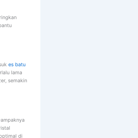
ringkan
bantu
asuk
es batu
rlalu lama
er, semakin
 Dampaknya
istal
optimal di