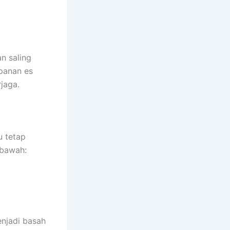
n saling
panan es
rjaga.
u tetap
 bawah:
enjadi basah