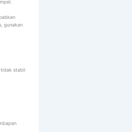
mpel.
ebabkan
u, gunakan
idak stabil
embapan