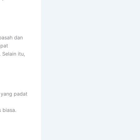
 basah dan
apat
Selain itu,
l yang padat
 biasa.