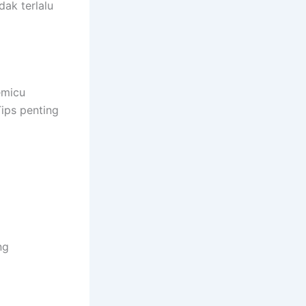
ak terlalu
emicu
Tips penting
ng