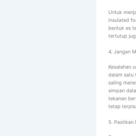
Untuk menja
insulated f
bentuk es t
tertutup ju
4. Jangan M
Kesalahan u
dalam satu 
saling mene
simpan dala
tekanan be
tetap terpis
5. Pastikan