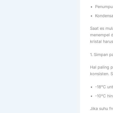
Penumpuk
Kondensa
Saat es mul
menempel d
kristal haru
1. Simpan p
Hal paling 
konsisten. 
-18°C un
-10°C hi
Jika suhu f