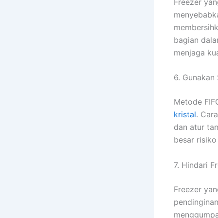
Freezer ya
menyebabka
membersihka
bagian dala
menjaga kual
6. Gunakan S
Metode FIF
kristal
. Car
dan atur ta
besar risik
7. Hindari F
Freezer yan
pendinginan
menggumpal.