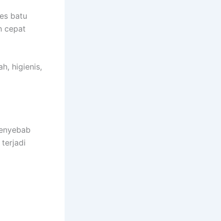
es batu
h cepat
h, higienis,
penyebab
terjadi