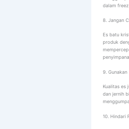
dalam freez
8. Jangan 
Es batu kri
produk deng
mempercepat
penyimpanan
9. Gunakan E
Kualitas es
dan jernih b
menggumpal,
10. Hindar