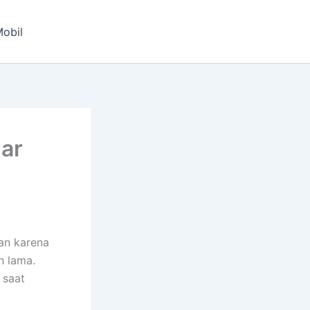
obil
gar
an karena
h lama.
 saat