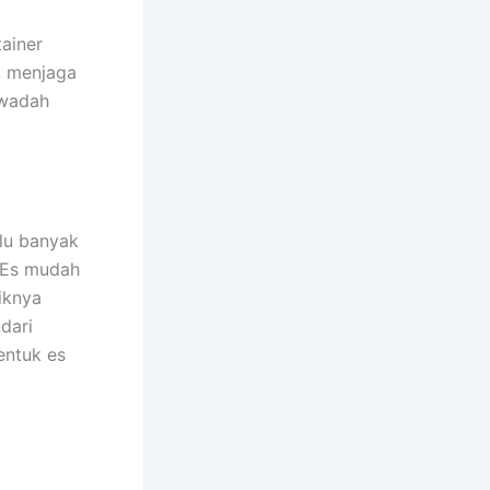
ainer
, menjaga
 wadah
lu banyak
 Es mudah
iknya
dari
entuk es