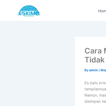
Skip
to
Ho
content
Cara 
Tida
By
admin
/
May
Es batu kri
tampilannya
Namun, mas
disimpan ter