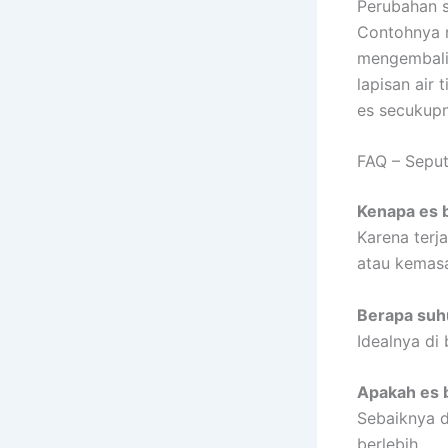
Perubahan s
Contohnya m
mengembalik
lapisan air
es secukupn
FAQ – Sepu
Kenapa es 
Karena terj
atau kemasa
Berapa suhu
Idealnya di
Apakah es b
Sebaiknya d
berlebih.