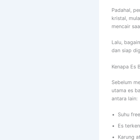
Padahal, pe
kristal, mu
mencair saa
Lalu, baga
dan siap di
Kenapa Es B
Sebelum me
utama es ba
antara lain:
Suhu free
Es terken
Karung a