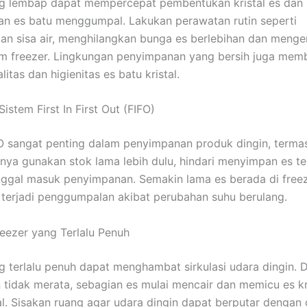
ng lembap dapat mempercepat pembentukan kristal es dan
n es batu menggumpal. Lakukan perawatan rutin seperti
n sisa air, menghilangkan bunga es berlebihan dan menge
m freezer. Lingkungan penyimpanan yang bersih juga mem
itas dan higienitas es batu kristal.
istem First In First Out (FIFO)
O sangat penting dalam penyimpanan produk dingin, term
anya gunakan stok lama lebih dulu, hindari menyimpan es te
nggal masuk penyimpanan. Semakin lama es berada di freez
o terjadi penggumpalan akibat perubahan suhu berulang.
reezer yang Terlalu Penuh
g terlalu penuh dapat menghambat sirkulasi udara dingin.
 tidak merata, sebagian es mulai mencair dan memicu es kr
 Sisakan ruang agar udara dingin dapat berputar dengan 